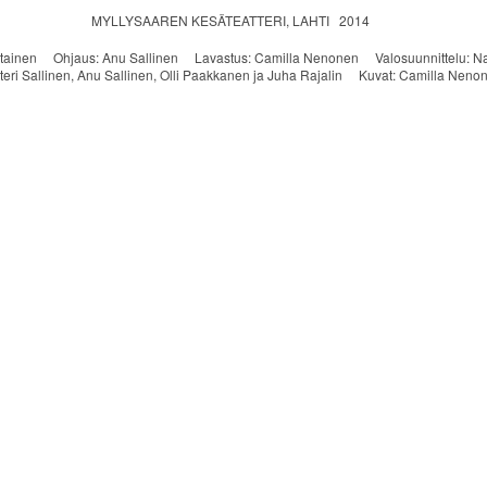
MYLLYSAAREN KESÄTEATTERI, LAHTI 2014
Haatainen Ohjaus: Anu Sallinen Lavastus: Camilla Nenonen Valosuunnittelu: Na
teri Sallinen, Anu Sallinen, Olli Paakkanen ja Juha Rajalin Kuvat: Camilla Neno