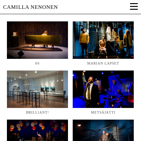
CAMILLA NENONEN
60
MARIAN LAPSET
BRILLIANT!
METSÄJÄTTI